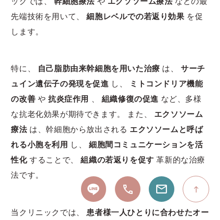
ックでは、
幹細胞療法
や
エクソソーム療法
などの最
先端技術を用いて、
細胞レベルでの若返り効果
を促
します。
特に、
自己脂肪由来幹細胞を用いた治療
は、
サーチ
ュイン遺伝子の発現を促進
し、
ミトコンドリア機能
の改善
や
抗炎症作用
、
組織修復の促進
など、多様
な抗老化効果が期待できます。 また、
エクソソーム
療法
は、幹細胞から放出される
エクソソームと呼ば
れる小胞を利用
し、
細胞間コミュニケーションを活
性化
することで、
組織の若返りを促す
革新的な治療
法です。
当クリニックでは、
患者様一人ひとりに合わせたオー