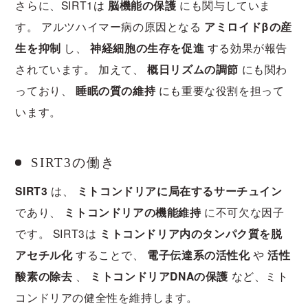
さらに、SIRT1は
脳機能の保護
にも関与していま
す。 アルツハイマー病の原因となる
アミロイドβの産
生を抑制
し、
神経細胞の生存を促進
する効果が報告
されています。 加えて、
概日リズムの調節
にも関わ
っており、
睡眠の質の維持
にも重要な役割を担って
います。
SIRT3の働き
SIRT3
は、
ミトコンドリアに局在するサーチュイン
であり、
ミトコンドリアの機能維持
に不可欠な因子
です。 SIRT3は
ミトコンドリア内のタンパク質を脱
アセチル化
することで、
電子伝達系の活性化
や
活性
酸素の除去
、
ミトコンドリアDNAの保護
など、ミト
コンドリアの健全性を維持します。