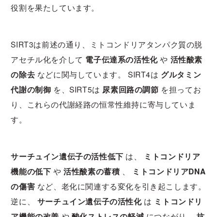
役割を果たしています。
SIRT3は前述の通り、ミトコンドリアタンパク質の脱
アセチル化を介して
電子伝達系の活性化
や
活性酸素
の除去
などに関与しています。 SIRT4は
グルタミン
代謝の制御
を、SIRT5は
尿素回路の調節
を担ってお
り、これらの代謝経路の恒常性維持に寄与していま
す。
サーチュイン遺伝子の活性低下
は、
ミトコンドリア
機能の低下
や
活性酸素の蓄積
、
ミトコンドリアDNA
の傷害
など、老化に関連する変化を引き起こします。
逆に、
サーチュイン遺伝子の活性化
は
ミトコンドリ
ア機能の改善
や
酸化ストレスの軽減
につながり、
抗