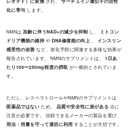
レオチド）に変換
され、
サーチュイン遺伝子の活性
化に寄与
します。
NMNは
加齢に伴うNAD+の減少を抑制
し、
ミトコン
ドリア機能の維持
や
DNA修復能の向上
、
インスリン
感受性の改善
など、老化予防に関連する多様な効果が
報告されています。 NMNのサプリメントは、
1日あ
たり100〜250mg程度の摂取
が一般的とされていま
す。
ただし、レスベラトロールやNMNのサプリメントは
医薬品ではない
ため、
品質や安全性に差がある
点に
注意が必要です。 信頼できるメーカーの製品を選び、
用法・用量を守って適切に利用
することが大切です。