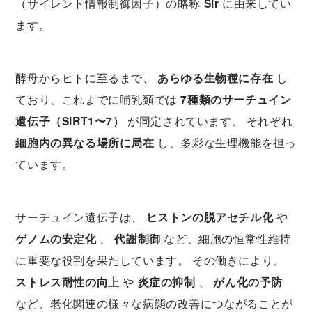
（サイレント情報制御因子）の略称
Sir
に由来してい
ます。
酵母からヒトに至るまで、
あらゆる生物種に存在
し
ており、これまでに哺乳類では
7種類のサーチュイン
遺伝子（SIRT1〜7）
が同定されています。 それぞれ
細胞内の異なる場所に局在
し、多彩な生理機能を担っ
ています。
サーチュイン遺伝子は、
ヒストンの脱アセチル化
や
ゲノムの安定化
、
代謝制御
など、細胞の恒常性維持
に重要な役割を果たしています。 その働きにより、
ストレス耐性の向上
や
炎症の抑制
、
がん化の予防
など、老化関連の様々な病態の改善につながることが