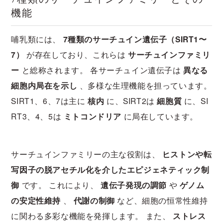
機能
哺乳類には、
7種類のサーチュイン遺伝子（SIRT1〜
7）
が存在しており、これらは
サーチュインファミリ
ー
と総称されます。 各サーチュイン遺伝子は
異なる
細胞内局在を示し
、多様な生理機能を担っています。
SIRT1、6、7は主に
核内
に、SIRT2は
細胞質
に、SI
RT3、4、5は
ミトコンドリア
に局在しています。
サーチュインファミリーの主な役割は、
ヒストンや転
写因子の脱アセチル化を介したエピジェネティック制
御
です。 これにより、
遺伝子発現の調節
や
ゲノム
の安定性維持
、
代謝の制御
など、細胞の恒常性維持
に関わる多彩な機能を発揮します。 また、
ストレス