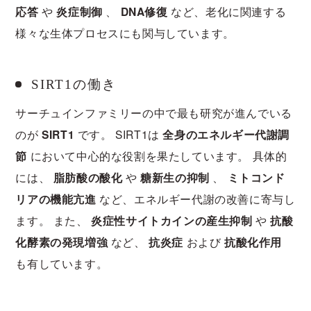
応答
や
炎症制御
、
DNA修復
など、老化に関連する
様々な生体プロセスにも関与しています。
SIRT1の働き
サーチュインファミリーの中で最も研究が進んでいる
のが
SIRT1
です。 SIRT1は
全身のエネルギー代謝調
節
において中心的な役割を果たしています。 具体的
には、
脂肪酸の酸化
や
糖新生の抑制
、
ミトコンド
リアの機能亢進
など、エネルギー代謝の改善に寄与し
ます。 また、
炎症性サイトカインの産生抑制
や
抗酸
化酵素の発現増強
など、
抗炎症
および
抗酸化作用
も有しています。