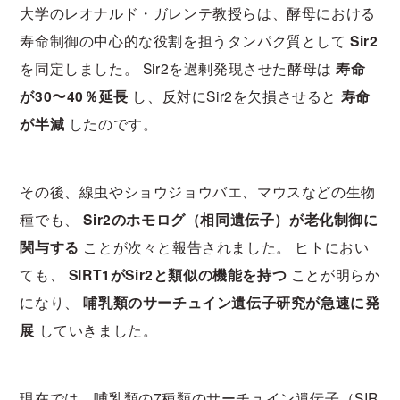
大学のレオナルド・ガレンテ教授らは、酵母における
寿命制御の中心的な役割を担うタンパク質として
Sir2
を同定しました。 Sir2を過剰発現させた酵母は
寿命
が30〜40％延長
し、反対にSir2を欠損させると
寿命
が半減
したのです。
その後、線虫やショウジョウバエ、マウスなどの生物
種でも、
Sir2のホモログ（相同遺伝子）が老化制御に
関与する
ことが次々と報告されました。 ヒトにおい
ても、
SIRT1がSir2と類似の機能を持つ
ことが明らか
になり、
哺乳類のサーチュイン遺伝子研究が急速に発
展
していきました。
現在では、哺乳類の7種類のサーチュイン遺伝子（SIR