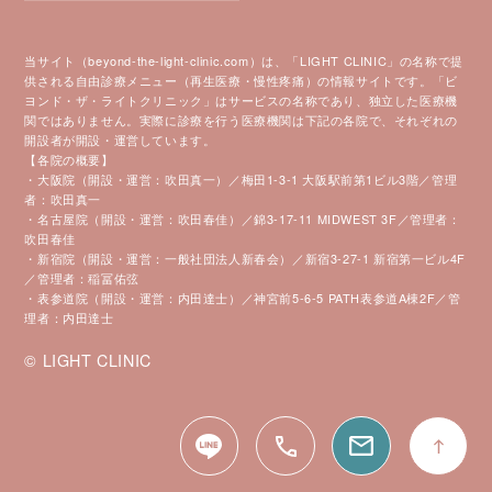
当サイト（beyond-the-light-clinic.com）は、「LIGHT CLINIC」の名称で提
供される自由診療メニュー（再生医療・慢性疼痛）の情報サイトです。「ビ
ヨンド・ザ・ライトクリニック」はサービスの名称であり、独立した医療機
関ではありません。実際に診療を行う医療機関は下記の各院で、それぞれの
開設者が開設・運営しています。
【各院の概要】
・大阪院（開設・運営：吹田真一）／梅田1-3-1 大阪駅前第1ビル3階／管理
者：吹田真一
・名古屋院（開設・運営：吹田春佳）／錦3-17-11 MIDWEST 3F／管理者：
吹田春佳
・新宿院（開設・運営：一般社団法人新春会）／新宿3-27-1 新宿第一ビル4F
／管理者：稲冨佑弦
・表参道院（開設・運営：内田達士）／神宮前5-6-5 PATH表参道A棟2F／管
理者：内田達士
© LIGHT CLINIC