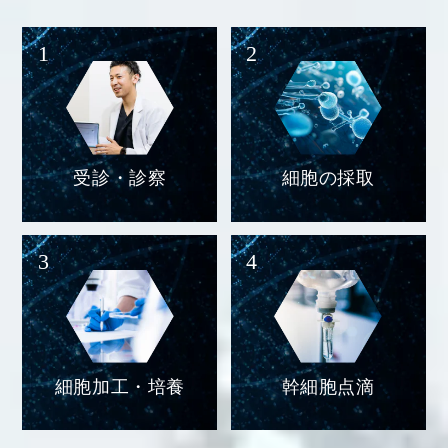
1
2
受診・診察
細胞の採取
3
4
細胞加工・培養
幹細胞点滴